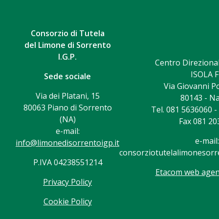
Consorzio di Tutela
del Limone di Sorrento
I.G.P.
Centro Direzional
ISOLA F
Sede sociale
Via Giovanni Po
Via dei Platani, 15
80143 - Na
80063 Piano di Sorrento
Tel. 081 5636060 
(NA)
Fax 081 20
e-mail:
e-mail:
info@limonedisorrentoigp.it
consorziotutelalimonesorre
P.IVA 04238551214
Etacom web agenc
Privacy Policy
Cookie Policy