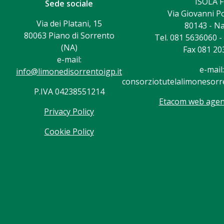
ISOLA F
Sede sociale
Via Giovanni Po
Via dei Platani, 15
80143 - Na
80063 Piano di Sorrento
Tel. 081 5636060 
(NA)
Fax 081 20
e-mail:
e-mail:
info@limonedisorrentoigp.it
consorziotutelalimonesorre
P.IVA 04238551214
Etacom web agenc
Privacy Policy
Cookie Policy