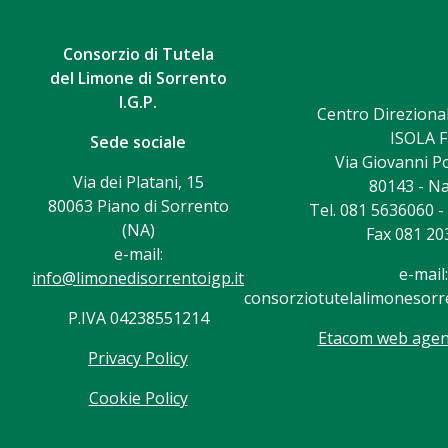
Consorzio di Tutela
del Limone di Sorrento
I.G.P.
Centro Direzional
ISOLA F
Sede sociale
Via Giovanni Po
Via dei Platani, 15
80143 - Na
80063 Piano di Sorrento
Tel. 081 5636060 
(NA)
Fax 081 20
e-mail:
e-mail:
info@limonedisorrentoigp.it
consorziotutelalimonesorre
P.IVA 04238551214
Etacom web agenc
Privacy Policy
Cookie Policy