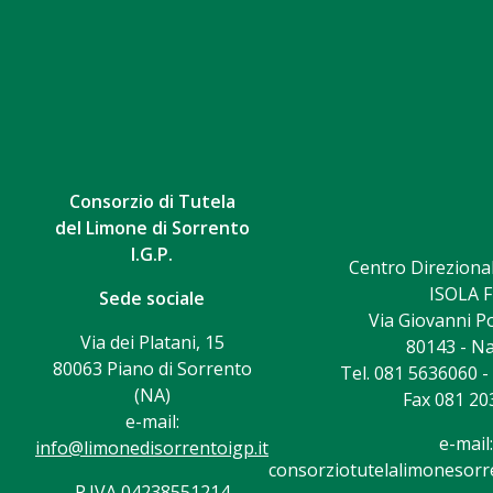
Consorzio di Tutela
del Limone di Sorrento
I.G.P.
Centro Direzional
ISOLA F
Sede sociale
Via Giovanni Po
Via dei Platani, 15
80143 - Na
80063 Piano di Sorrento
Tel. 081 5636060 
(NA)
Fax 081 20
e-mail:
e-mail:
info@limonedisorrentoigp.it
consorziotutelalimonesorre
P.IVA 04238551214