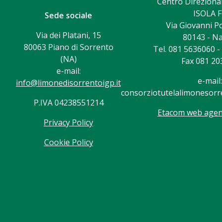
Centro Direzional
ISOLA F
Sede sociale
Via Giovanni Po
Via dei Platani, 15
80143 - Na
80063 Piano di Sorrento
Tel. 081 5636060 
(NA)
Fax 081 20
e-mail:
e-mail:
info@limonedisorrentoigp.it
consorziotutelalimonesorre
P.IVA 04238551214
Etacom web agenc
Privacy Policy
Cookie Policy